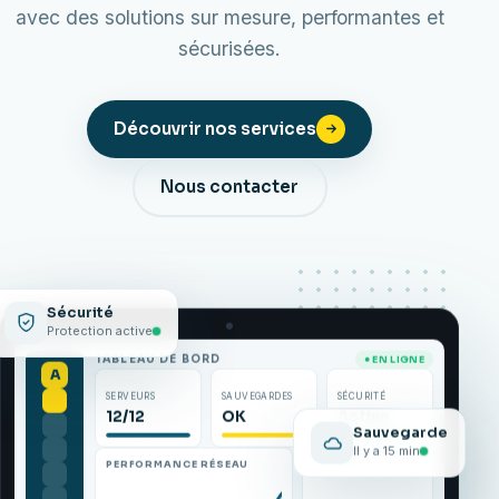
avec des solutions sur mesure, performantes et
sécurisées.
Découvrir nos services
Nous contacter
Sécurité
Protection active
TABLEAU DE BORD
● EN LIGNE
A
SERVEURS
SAUVEGARDES
SÉCURITÉ
12/12
OK
Active
Sauvegarde
Il y a 15 min
PERFORMANCE RÉSEAU